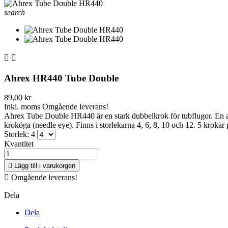
search


Ahrex HR440 Tube Double
89,00 kr
Inkl. moms
Omgående leverans!
Ahrex Tube Double HR440 är en stark dubbelkrok för tubflugor. En av de
kroköga (needle eye). Finns i storlekarna 4, 6, 8, 10 och 12. 5 krokar
Storlek: 4
Kvantitet

Lägg till i varukorgen

Omgående leverans!
Dela
Dela