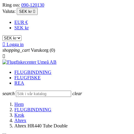
Ring oss:
090-120130
Valuta:
SEK kr

EUR €
SEK kr

Logga in
shopping_cart
Varukorg
(0)

FLUGBINDNING
FLUGFISKE
REA
search
clear
Hem
FLUGBINDNING
Krok
Ahrex
Ahrex HR440 Tube Double