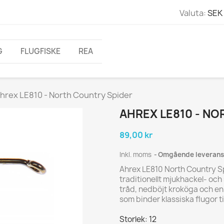
Valuta:
SEK 
G
FLUGFISKE
REA
hrex LE810 - North Country Spider
AHREX LE810 - N
89,00 kr
Inkl. moms
Omgående leverans
Ahrex LE810 North Country Sp
traditionellt mjukhackel- oc
tråd, nedböjt kroköga och en 
som binder klassiska flugor ti
Storlek: 12