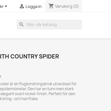
shopping_cart


Varukorg
(0)
kr
Logga in
search
ORTH COUNTRY SPIDER
!
ider är en flugbindningskrok utvecklad för
h spidermönster. Den har en tunn men stark
elegant svart nickel-finish. Perfekt för den
ll öring- och harrfiske.