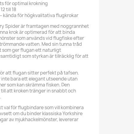
 för optimal krokning
2 till 18
 kända för högkvalitativa flugkrokar
try Spider är framtagen med noggrannhet
enna krok är optimerad för att binda
önster som används vid flugfiske efter
i strömmande vatten. Med sin tunna tråd
t som ger flugan ett naturligt
samtidigt som styrkan är tillräcklig för att
 att flugan sitter perfekt på tafsen.
er inte bara ett elegant utseende utan
oner som kan skrämma fisken. Den
ill att kroken tränger in snabbt och
.
t val för flugbindare som vill kombinera
avsett om du binder klassiska Yorkshire
ingar av mjukhackelmönster, levererar