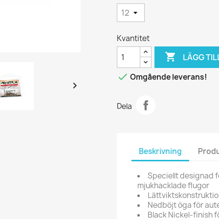
Kvantitet

LÄGG TIL

Omgående leverans!

Dela
Beskrivning
Produ
Speciellt designad 
mjukhacklade flugor
Lättviktskonstruktio
Nedböjt öga för aut
Black Nickel-finish f