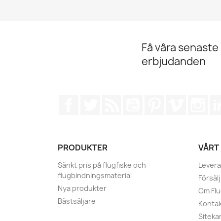
Få våra senaste
erbjudanden
Facebook
Twitter
RSS
YouTube
Pinterest
Vimeo
Ins
PRODUKTER
VÅRT
Sänkt pris på flugfiske och
Levera
flugbindningsmaterial
Försälj
Nya produkter
Om Fl
Bästsäljare
Kontak
Siteka