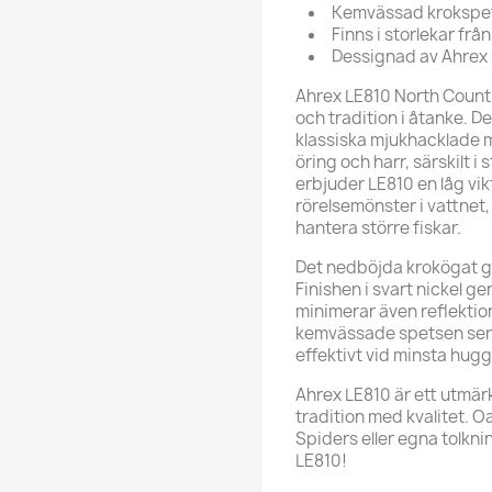
Kemvässad krokspets
Finns i storlekar från 1
Dessignad av Ahrex –
Ahrex LE810 North Coun
och tradition i åtanke. D
klassiska mjukhacklade m
öring och harr, särskilt 
erbjuder LE810 en låg vik
rörelsemönster i vattnet, 
hantera större fiskar.
Det nedböjda krokögat gör
Finishen i svart nickel g
minimerar även reflekti
kemvässade spetsen ser t
effektivt vid minsta hugg
Ahrex LE810 är ett utmärk
tradition med kvalitet. O
Spiders eller egna tolkn
LE810!