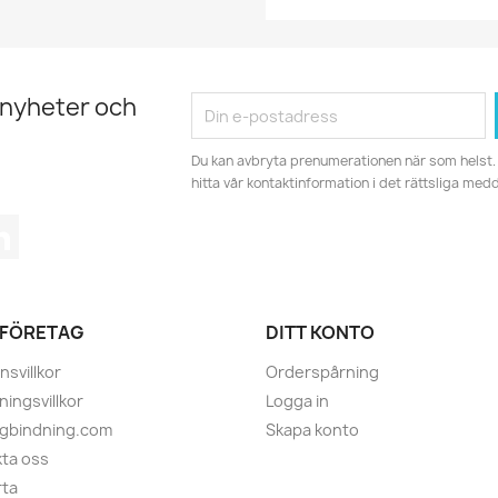
 nyheter och
Du kan avbryta prenumerationen när som helst. 
hitta vår kontaktinformation i det rättsliga med
tagram
LinkedIn
 FÖRETAG
DITT KONTO
nsvillkor
Orderspårning
ningsvillkor
Logga in
ugbindning.com
Skapa konto
ta oss
rta