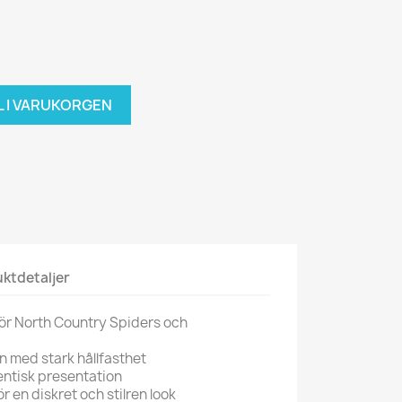
L I VARUKORGEN
ktdetaljer
för North Country Spiders och
n med stark hållfasthet
entisk presentation
ör en diskret och stilren look