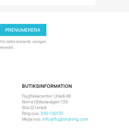
För detta ändamål, vänligen
delandet.
BUTIKSINFORMATION
Flugfiskecenter Umeå AB
Norra Obbolavägen 139
90422 Umeå
Ring oss:
090-120130
Mejla oss:
info@flugbindning.com