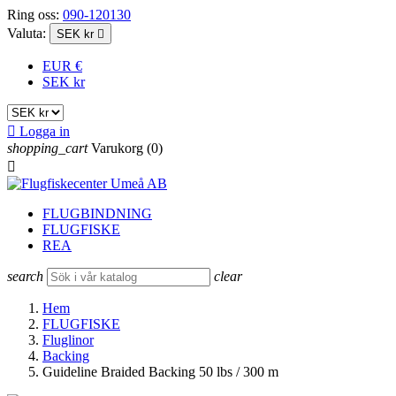
Ring oss:
090-120130
Valuta:
SEK kr

EUR €
SEK kr

Logga in
shopping_cart
Varukorg
(0)

FLUGBINDNING
FLUGFISKE
REA
search
clear
Hem
FLUGFISKE
Fluglinor
Backing
Guideline Braided Backing 50 lbs / 300 m