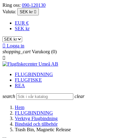
Ring oss:
090-120130
Valuta:
SEK kr

EUR €
SEK kr

Logga in
shopping_cart
Varukorg
(0)

FLUGBINDNING
FLUGFISKE
REA
search
clear
Hem
FLUGBINDNING
Verktyg Flugbindning
Bindstäd och tillbehör
Trash Bin, Magnetic Release