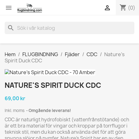
shopping_cart


(0)
search
Hem
FLUGBINDNING
Fjäder
CDC
Nature's
Spirit Duck CDC
NATURE'S SPIRIT DUCK CDC
69,00 kr
Inkl. moms
Omgående leverans!
CDC är naturligt hydrofobiskt (vattenfrånstötande) och
är ett bra material för vingar och kroppar på torrflugor i
teknisk stil, men du kan också använda det för att göra
snygga slöjor på nymfer. Nature's Spirit har en av den