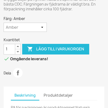
bästa CDC. Färgningen av fjädrarna är väldigt bra. En
förpackning innehåller cirka 100 fjädrar.
Färg: Amber
Kvantitet

LÄGG TILL I VARUKORGEN

Omgående leverans!
Dela
Beskrivning
Produktdetaljer
På för packningen är produktnamnet Nature's