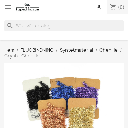
shopping_cart


(0)
search
Hem
FLUGBINDNING
Syntetmaterial
Chenille
Crystal Chenille