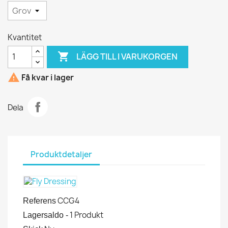
Kvantitet

LÄGG TILL I VARUKORGEN

Få kvar i lager
Dela
Produktdetaljer
CCG4
Referens
1 Produkt
Lagersaldo -