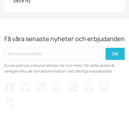
Ny
Skick
Få våra senaste nyheter och erbjudanden
Du kan avbryta prenumerationen när som helst. För detta ändamål,
vänligen hitta vår kontaktinformation i det rättsliga meddelandet.
Facebook
Twitter
RSS
YouTube
Pinterest
Vimeo
Instagr
LinkedIn