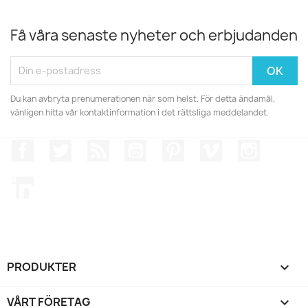
Få våra senaste nyheter och erbjudanden
Du kan avbryta prenumerationen när som helst. För detta ändamål,
vänligen hitta vår kontaktinformation i det rättsliga meddelandet.
Facebook
Twitter
RSS
YouTube
Pinterest
Vimeo
Instagr
LinkedIn
PRODUKTER

VÅRT FÖRETAG
