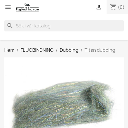
shopping_cart


(0)
search
Hem
FLUGBINDNING
Dubbing
Titan dubbing