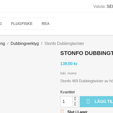
Valuta:
SEK
G
FLUGFISKE
REA
ing
Dubbingverktyg
Stonfo Dubbingtwister
STONFO DUBBING
139,00 kr
Inkl. moms
Stonfo 469 Dubbingtwister av hög
Kvantitet

LÄGG TI

Slut i Lager