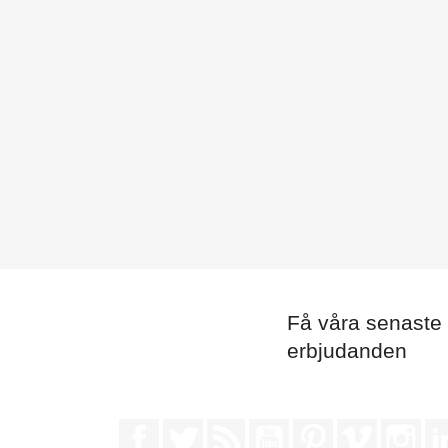
Få våra senaste
erbjudanden
Facebook
Twitter
RSS
YouTube
Pinterest
Vimeo
Ins