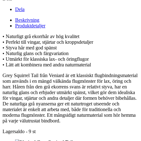
Dela
Beskrivning
Produktdetaljer
• Naturligt grå ekorrhår av hög kvalitet
• Perfekt till vingar, stjärtar och kroppsdetaljer
• Styva hår med god spänst
• Naturlig glans och färgvariation
• Utmärkt för klassiska lax- och öringflugor
• Lätt att kombinera med andra naturmaterial
Grey Squirrel Tail från Veniard är ett klassiskt flugbindningsmaterial
som används i en mängd välkända flugmönster för lax, öring och
harr. Håren från den grå ekorrens svans är relativt styva, har en
naturlig glans och erbjuder utmärkt spänst, vilket gör dem idealiska
för vingar, stjärtar och andra detaljer där formen behöver bibehållas.
De naturliga grå nyanserna ger ett naturtroget utseende och
materialet är enkelt att arbeta med, både för traditionella och
moderna flugmönster. Ett mångsidigt naturmaterial som hör hemma
på varje välutrustat bindbord.
Lagersaldo -
9 st