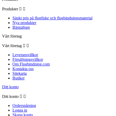
Produkter


Sänkt pris på flugfiske och flugbindningsmaterial
Nya produkter
Bästsäljare
Vårt företag
Vårt företag


Leveransvillkor
Försäljningsvillkor
Om Flugbindning.com
Kontakta oss
Sitekarta
Butiker
Ditt konto
Ditt konto


Orderspårning
Logga in
Skapa konto