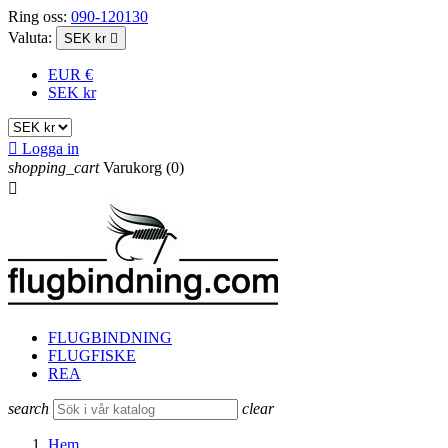
Ring oss:
090-120130
Valuta:
SEK kr

EUR €
SEK kr

Logga in
shopping_cart
Varukorg
(0)

FLUGBINDNING
FLUGFISKE
REA
search
clear
Hem