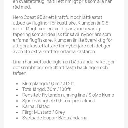
en kvalitetsfluglina till ett rimligt pris som alla har
råd med.
Hero Coast 95 är ett kraftfullt och lättkastat
utbud av fluglinor för kustfiske. Klumpen är 9,5
meter långt med en smidig användarvänlig
tapering som är idealisk för såväl nybörjare som
erfarna flugfiskare. Klumpen är lite överviktig för
att göra kastet lättare för nybörjare och det ger
även lite extra kraft för erfarna kastaren.
Linan har svetsade öglorna i båda ändar vilket gör
det snabbt och enkelt att fästa backingen och
tafsen.
Klumplängd: 9,5m / 31,2ft
Total längd: 30m / 100ft
Densitet: Flytande running line / SloMo klump
Sjunkhastighet: 0,5 tum per sekund
Kärna: Flätad
Färg: Mustard / Grey
Svetsade loopar: Båda ändarna