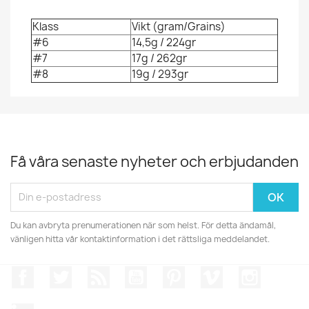
Klass
Vikt (gram/Grains)
#6
14,5g / 224gr
#7
17g / 262gr
#8
19g / 293gr
Få våra senaste nyheter och erbjudanden
Du kan avbryta prenumerationen när som helst. För detta ändamål,
vänligen hitta vår kontaktinformation i det rättsliga meddelandet.
Facebook
Twitter
RSS
YouTube
Pinterest
Vimeo
Instagr