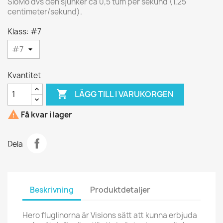
SloMo dvs den sjunker ca 0,5 tum per sekund (1,25
centimeter/sekund).
Klass: #7
Kvantitet

LÄGG TILL I VARUKORGEN

Få kvar i lager
Dela
Beskrivning
Produktdetaljer
Hero fluglinorna är Visions sätt att kunna erbjuda