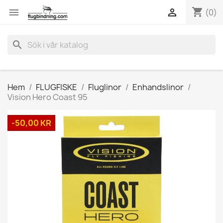
shopping_cart


(0)
search
Hem
FLUGFISKE
Fluglinor
Enhandslinor
Vision Hero Coast 95
-50,00 KR