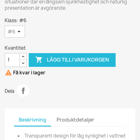
situationer där en långsam sjunkhastighet och naturlig
presentation är avgörande.
Klass: #6
Kvantitet

LÄGG TILL I VARUKORGEN

Få kvar i lager
Dela
Beskrivning
Produktdetaljer
Transparent design för låg synlighet i vattnet