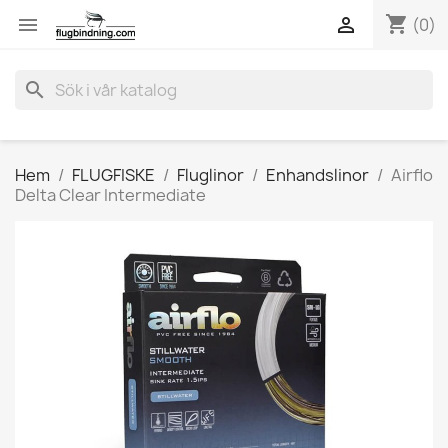
shopping_cart


(0)
search
Hem
FLUGFISKE
Fluglinor
Enhandslinor
Airflo
Delta Clear Intermediate