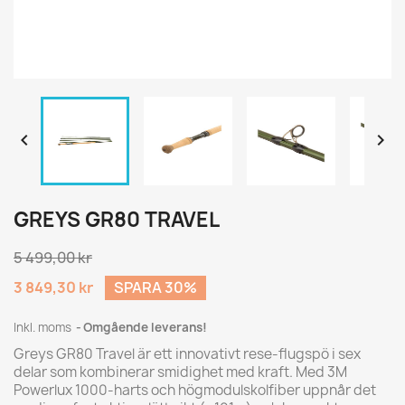


GREYS GR80 TRAVEL
5 499,00 kr
3 849,30 kr
SPARA 30%
Inkl. moms
Omgående leverans!
Greys GR80 Travel är ett innovativt rese-flugspö i sex
delar som kombinerar smidighet med kraft. Med 3M
Powerlux 1000-harts och högmodulskolfiber uppnår det