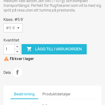
medium-fast aktion, lätt vikt (~101 g) och kompakt
transportlängd. Perfekt för flugfiskaren som vill ta med sig
spöt på resa utan att tumma på prestanda.
Klass: #5 9'
Kvantitet

LÄGG TILL I VARUKORGEN

Få kvar i lager
Dela
Beskrivning
Produktdetaljer