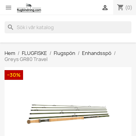
shopping_cart


(0)
search
Hem
FLUGFISKE
Flugspön
Enhandsspö
Greys GR80 Travel
−30%