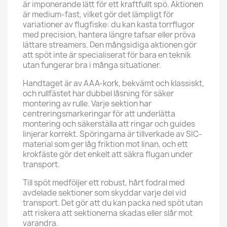
är imponerande lätt för ett kraftfullt spö. Aktionen
är medium-fast, vilket gör det lämpligt för
variationer av flugfiske: du kan kasta torrflugor
med precision, hantera längre tafsar eller pröva
lättare streamers. Den mångsidiga aktionen gör
att spöt inte är specialiserat för bara en teknik
utan fungerar bra i många situationer.
Handtaget är av AAA-kork, bekvämt och klassiskt,
och rullfästet har dubbel låsning för säker
montering av rulle. Varje sektion har
centreringsmarkeringar för att underlätta
montering och säkerställa att ringar och guides
linjerar korrekt. Spöringarna är tillverkade av SIC-
material som ger låg friktion mot linan, och ett
krokfäste gör det enkelt att säkra flugan under
transport.
Till spöt medföljer ett robust, hårt fodral med
avdelade sektioner som skyddar varje del vid
transport. Det gör att du kan packa ned spöt utan
att riskera att sektionerna skadas eller slår mot
varandra.