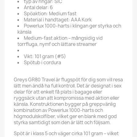
typ av ringar: SIC
Antal delar: 6
Spöaktion: Medium fast
Material i handtaget: AAA Kork
Powerlux 1000-harts i klingan ger styrka och
känsla
Medium-fast aktion – mångsidig vid
torrfluga, nymf och lättare streamer
Vikt: 101 gram (#5)
Spötub i cordura
Greys GR80 Travel är flugspöt för dig som vill resa
lätt men ändå ha full kontroll. Det är designat i sex
delar för att enkelt få plats i bagage eller
ryggsäck utan att kompromissa med aktion eller
känsla. Konstruktionen bygger på greppvänlig
kombination av Powerlux 1000-harts och
högmodulskolfiber, vilket ger en blank med god
styrka samtidigt som den är lätt och följsam.
Spöt är i klass 5 och väger cirka 101 gram – vilket