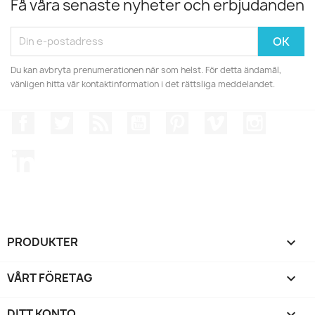
Få våra senaste nyheter och erbjudanden
Du kan avbryta prenumerationen när som helst. För detta ändamål,
vänligen hitta vår kontaktinformation i det rättsliga meddelandet.
Facebook
Twitter
RSS
YouTube
Pinterest
Vimeo
Instagr
LinkedIn
PRODUKTER

VÅRT FÖRETAG

DITT KONTO
