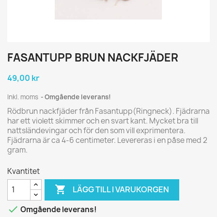
FASANTUPP BRUN NACKFJÄDER
49,00 kr
Inkl. moms
Omgående leverans!
Rödbrun nackfjäder från Fasantupp(Ringneck). Fjädrarna
har ett violett skimmer och en svart kant. Mycket bra till
nattsländevingar och för den som vill exprimentera.
Fjädrarna är ca 4-6 centimeter. Levereras i en påse med 2
gram.
Kvantitet

LÄGG TILL I VARUKORGEN

Omgående leverans!