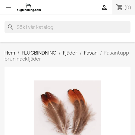
shopping_cart


(0)
search
Hem
FLUGBINDNING
Fjäder
Fasan
Fasantupp
brun nackfjäder