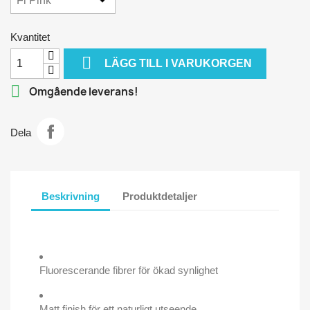
Kvantitet

LÄGG TILL I VARUKORGEN

Omgående leverans!
Dela
Beskrivning
Produktdetaljer
Fluorescerande fibrer för ökad synlighet
Matt finish för ett naturligt utseende