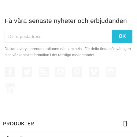
Få våra senaste nyheter och erbjudanden
Du kan avbryta prenumerationen när som helst. För detta ändamål, vänligen
hitta vår kontaktinformation i det rättsliga meddelandet.
Facebook
Twitter
RSS
YouTube
Pinterest
Vimeo
Instagram
LinkedIn

PRODUKTER