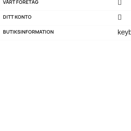

VÅRT FÖRETAG

DITT KONTO
key
BUTIKSINFORMATION