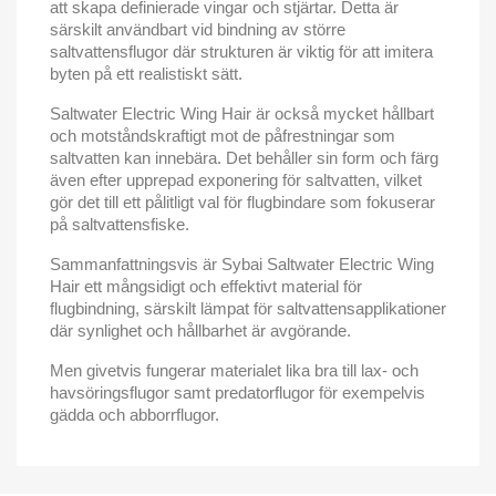
att skapa definierade vingar och stjärtar.
Detta är
särskilt användbart vid bindning av större
saltvattensflugor där strukturen är viktig för att imitera
byten på ett realistiskt sätt.
Saltwater Electric Wing Hair är också mycket hållbart
och motståndskraftigt mot de påfrestningar som
saltvatten kan innebära.
Det behåller sin form och färg
även efter upprepad exponering för saltvatten, vilket
gör det till ett pålitligt val för flugbindare som fokuserar
på saltvattensfiske.
Sammanfattningsvis är Sybai Saltwater Electric Wing
Hair ett mångsidigt och effektivt material för
flugbindning, särskilt lämpat för saltvattensapplikationer
där synlighet och hållbarhet är avgörande.
Men givetvis fungerar materialet lika bra till lax- och
havsöringsflugor samt predatorflugor för exempelvis
gädda och abborrflugor.