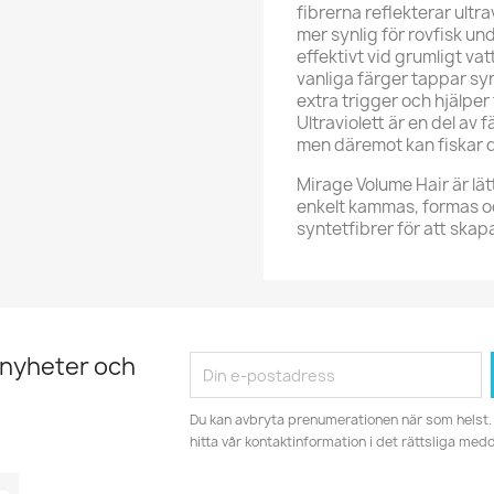
fibrerna reflekterar ultra
mer synlig för rovfisk un
effektivt vid grumligt vat
vanliga färger tappar sy
extra trigger och hjälper 
Ultraviolett är en del av
men däremot kan fiskar de
Mirage Volume Hair är lä
enkelt kammas, formas oc
syntetfibrer för att skap
 nyheter och
Du kan avbryta prenumerationen när som helst. 
hitta vår kontaktinformation i det rättsliga med
tagram
LinkedIn