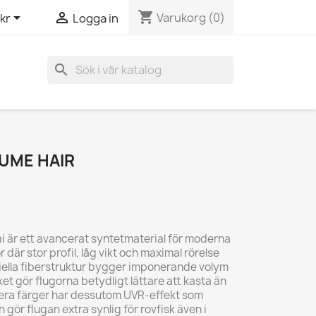
shopping_cart


Varukorg
(0)
kr
Logga in
search
LUME HAIR
i
är ett avancerat syntetmaterial för moderna
där stor profil, låg vikt och maximal rörelse
ciella fiberstruktur bygger imponerande volym
ilket gör flugorna betydligt lättare att kasta än
Flera färger har dessutom UVR-effekt som
ch gör flugan extra synlig för rovfisk även i