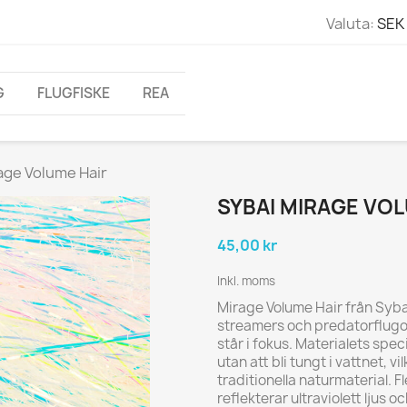
Valuta:
SEK 
G
FLUGFISKE
REA
age Volume Hair
SYBAI MIRAGE VO
45,00 kr
Inkl. moms
Mirage Volume Hair från
Syba
streamers och predatorflugor 
står i fokus. Materialets spe
utan att bli tungt i vattnet, v
traditionella naturmaterial. 
reflekterar ultraviolett ljus o