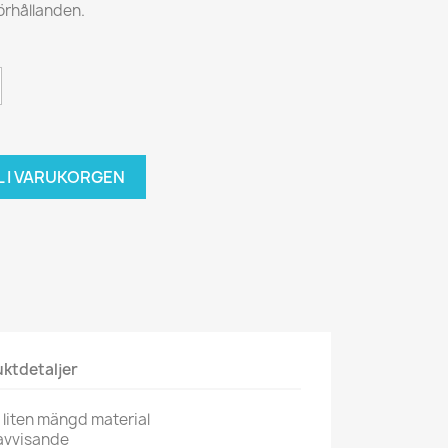
förhållanden.
L I VARUKORGEN
ktdetaljer
 liten mängd material
navvisande