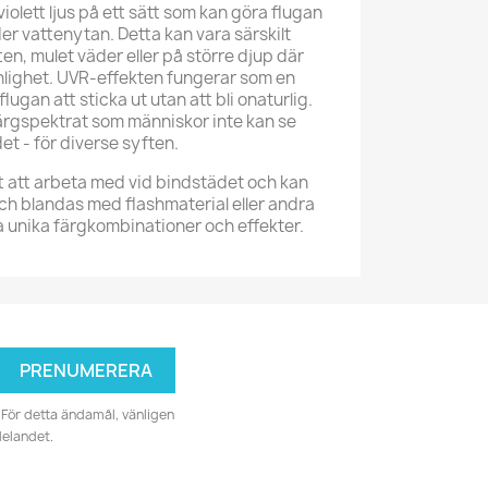
violett ljus på ett sätt som kan göra flugan
der vattenytan. Detta kan vara särskilt
ten, mulet väder eller på större djup där
nlighet. UVR-effekten fungerar som en
flugan att sticka ut utan att bli onaturlig.
 färgspektrat som människor inte kan se
t - för diverse syften.
tt att arbeta med vid bindstädet och kan
h blandas med flashmaterial eller andra
a unika färgkombinationer och effekter.
För detta ändamål, vänligen
delandet.