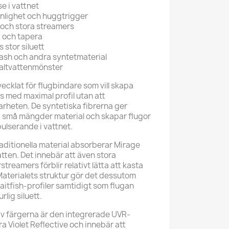
se i vattnet
ynlighet och huggtrigger
 och stora streamers
a och tapera
 stor siluett
ash och andra syntetmaterial
saltvattenmönster
ecklat för flugbindare som vill skapa
 med maximal profil utan att
heten. De syntetiska fibrerna ger
små mängder material och skapar flugor
ulserande i vattnet.
traditionella material absorberar Mirage
atten. Det innebär att även stora
reamers förblir relativt lätta att kasta
Materialets struktur gör det dessutom
aitfish-profiler samtidigt som flugan
rlig siluett.
 av färgerna är den integrerade UVR-
ra Violet Reflective och innebär att