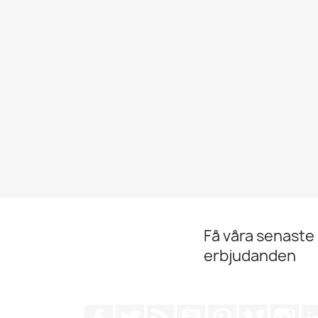
Få våra senaste
erbjudanden
Facebook
Twitter
RSS
YouTube
Pinterest
Vimeo
Ins