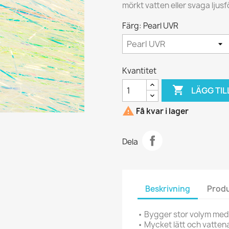
mörkt vatten eller svaga ljus
Färg: Pearl UVR
Kvantitet

LÄGG TIL

Få kvar i lager
Dela
Beskrivning
Produ
• Bygger stor volym med
• Mycket lätt och vatte