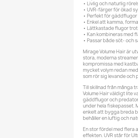
• Livlig och naturlig rörel
• UVR-färger för ökad s
• Perfekt för gäddflugor
• Enkel att kamma, form
• Lättkastade flugor trots
• Kan kombineras med fl
• Passar både söt- och 
Mirage Volume Hair är utv
stora, moderna streamers
kompromissa med kastbar
mycket volym redan med 
som rör sig levande och p
Till skillnad från många 
Volume Hair väldigt lite v
gäddflugor och predatorst
under hela fiskepasset. 
enkelt att bygga breda b
behåller en luftig och natu
En stor fördel med flera
effekten. UVR står för Ult