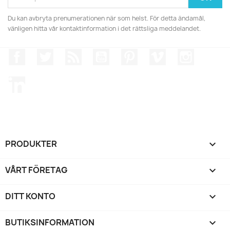
Du kan avbryta prenumerationen när som helst. För detta ändamål,
vänligen hitta vår kontaktinformation i det rättsliga meddelandet.
Facebook
Twitter
RSS
YouTube
Pinterest
Vimeo
Instagr
LinkedIn
PRODUKTER

VÅRT FÖRETAG

DITT KONTO

BUTIKSINFORMATION
keyboard_arrow_down