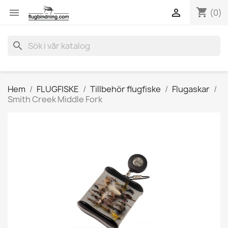
shopping_cart


(0)
search
Hem
FLUGFISKE
Tillbehör flugfiske
Flugaskar
Smith Creek Middle Fork