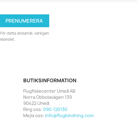
För detta ändamål, vänligen
delandet.
BUTIKSINFORMATION
Flugfiskecenter Umeå AB
Norra Obbolavägen 139
90422 Umeå
Ring oss:
090-120130
Mejla oss:
info@flugbindning.com