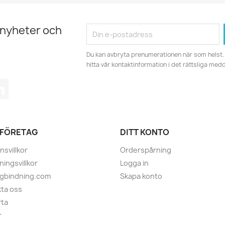
 nyheter och
Du kan avbryta prenumerationen när som helst. 
hitta vår kontaktinformation i det rättsliga med
tagram
LinkedIn
 FÖRETAG
DITT KONTO
nsvillkor
Orderspårning
ningsvillkor
Logga in
ugbindning.com
Skapa konto
ta oss
rta
r