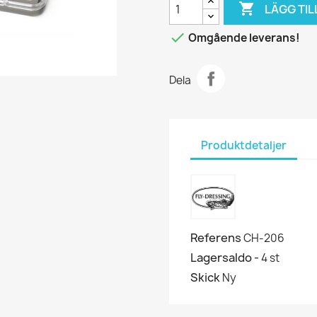

LÄGG TIL

Omgående leverans!
Dela
Produktdetaljer
Referens
CH-206
Lagersaldo -
4 st
Skick
Ny