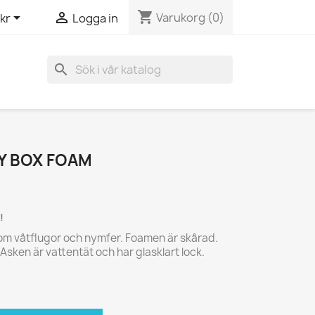
shopping_cart


Varukorg
(0)
kr
Logga in
search
AY BOX FOAM
!
 som våtflugor och nymfer. Foamen är skårad.
 Asken är vattentät och har glasklart lock.