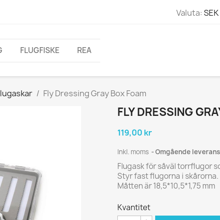
Valuta:
SEK 
G
FLUGFISKE
REA
Flugaskar
Fly Dressing Gray Box Foam
FLY DRESSING GR
119,00 kr
Inkl. moms
Omgående leverans
Flugask för såväl torrflugor
Styr fast flugorna i skårorna.
Måtten är 18,5*10,5*1,75 mm
Kvantitet