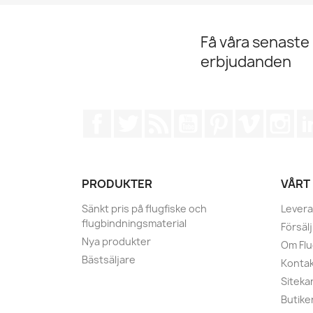
Få våra senaste
erbjudanden
Facebook
Twitter
RSS
YouTube
Pinterest
Vimeo
Ins
PRODUKTER
VÅRT
Sänkt pris på flugfiske och
Levera
flugbindningsmaterial
Försälj
Nya produkter
Om Fl
Bästsäljare
Kontak
Siteka
Butike