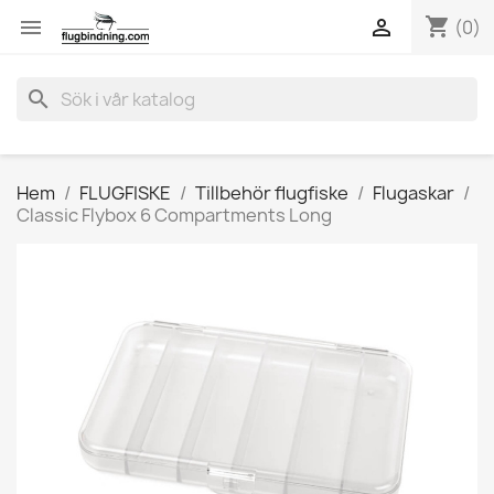
shopping_cart


(0)
search
Hem
FLUGFISKE
Tillbehör flugfiske
Flugaskar
Classic Flybox 6 Compartments Long