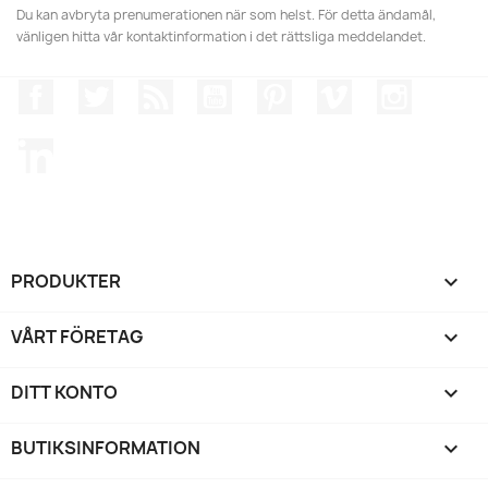
Du kan avbryta prenumerationen när som helst. För detta ändamål,
vänligen hitta vår kontaktinformation i det rättsliga meddelandet.
Facebook
Twitter
RSS
YouTube
Pinterest
Vimeo
Instagr
LinkedIn
PRODUKTER

VÅRT FÖRETAG

DITT KONTO

BUTIKSINFORMATION
keyboard_arrow_down