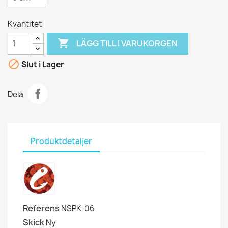
Kvantitet

LÄGG TILL I VARUKORGEN

Slut i Lager
Dela
Produktdetaljer
Referens
NSPK-06
Skick
Ny