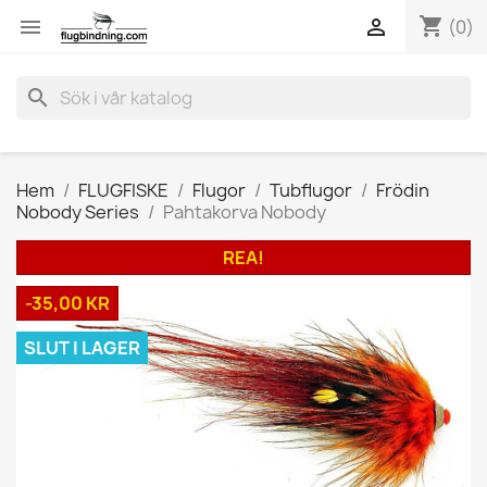
shopping_cart


(0)
search
Hem
FLUGFISKE
Flugor
Tubflugor
Frödin
Nobody Series
Pahtakorva Nobody
REA!
-35,00 KR
SLUT I LAGER