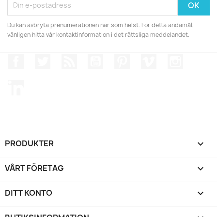
Du kan avbryta prenumerationen när som helst. För detta ändamål,
vänligen hitta vår kontaktinformation i det rättsliga meddelandet.
Facebook
Twitter
RSS
YouTube
Pinterest
Vimeo
Instagr
LinkedIn
PRODUKTER

VÅRT FÖRETAG

DITT KONTO
