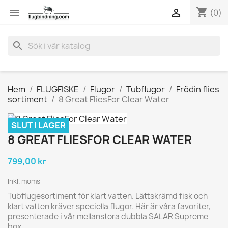
shopping_cart


(0)
search
Hem
FLUGFISKE
Flugor
Tubflugor
Frödin flies
sortiment
8 Great FliesFor Clear Water
SLUT I LAGER
8 GREAT FLIESFOR CLEAR WATER
799,00 kr
Inkl. moms
Tubflugesortiment för klart vatten. Lättskrämd fisk och
klart vatten kräver speciella flugor. Här är våra favoriter,
presenterade i vår mellanstora dubbla SALAR Supreme
box.