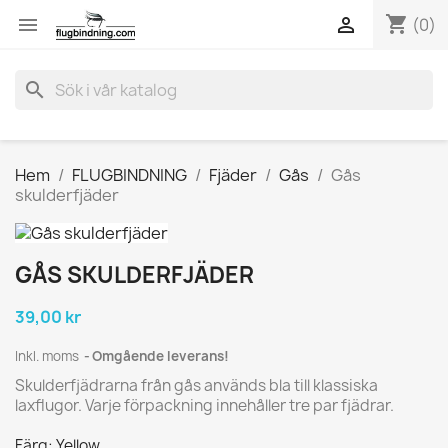
shopping_cart


(0)
search
Hem
FLUGBINDNING
Fjäder
Gås
Gås
skulderfjäder
GÅS SKULDERFJÄDER
39,00 kr
Inkl. moms
Omgående leverans!
Skulderfjädrarna från gås används bla till klassiska
laxflugor. Varje förpackning innehåller tre par fjädrar.
Färg: Yellow