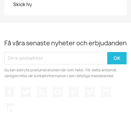
Skick
Ny
Få våra senaste nyheter och erbjudanden
Du kan avbryta prenumerationen när som helst. För detta ändamål,
vänligen hitta vår kontaktinformation i det rättsliga meddelandet.
Facebook
Twitter
RSS
YouTube
Pinterest
Vimeo
Instagr
LinkedIn