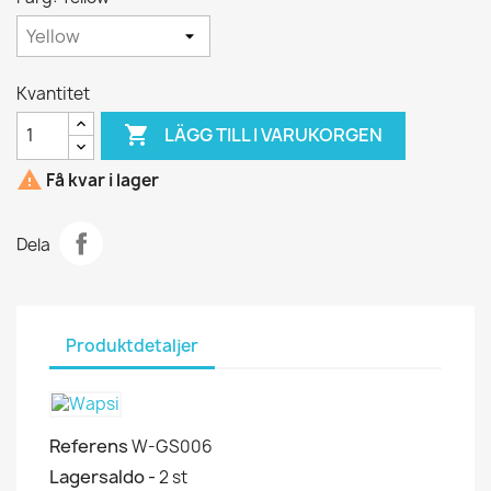
Kvantitet

LÄGG TILL I VARUKORGEN

Få kvar i lager
Dela
Produktdetaljer
Referens
W-GS006
Lagersaldo -
2 st