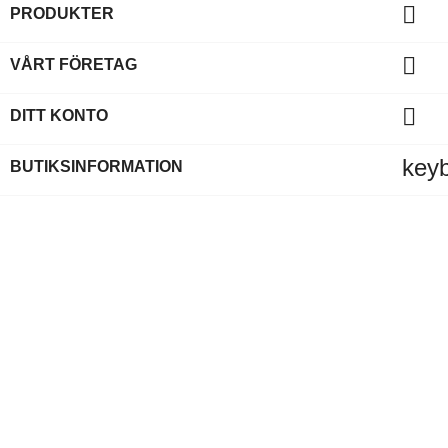

PRODUKTER

VÅRT FÖRETAG

DITT KONTO
key
BUTIKSINFORMATION