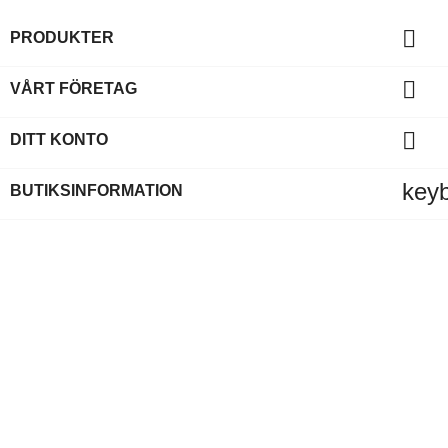

PRODUKTER

VÅRT FÖRETAG

DITT KONTO
key
BUTIKSINFORMATION