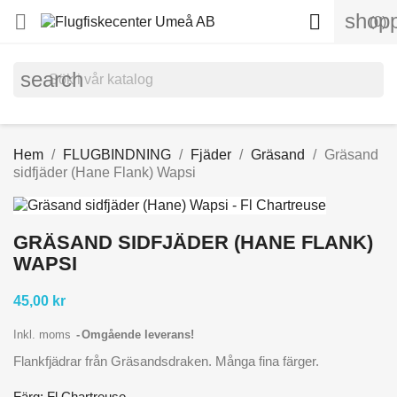
shopp


(0)
search
Hem
FLUGBINDNING
Fjäder
Gräsand
Gräsand
sidfjäder (Hane Flank) Wapsi
GRÄSAND SIDFJÄDER (HANE FLANK)
WAPSI
45,00 kr
Inkl. moms
Omgående leverans!
Flankfjädrar från Gräsandsdraken. Många fina färger.
Färg: Fl Chartreuse