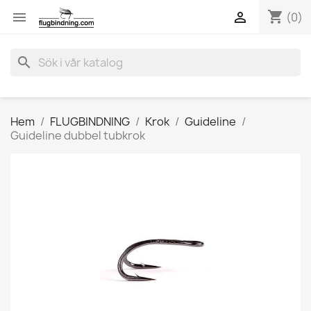
shopping_cart


(0)
search
Hem
FLUGBINDNING
Krok
Guideline
Guideline dubbel tubkrok