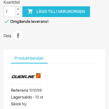
Kvantitet

LÄGG TILL I VARUKORGEN

Omgående leverans!
Dela
Produktdetaljer
Referens
101099
Lagersaldo -
10 st
Skick
Ny