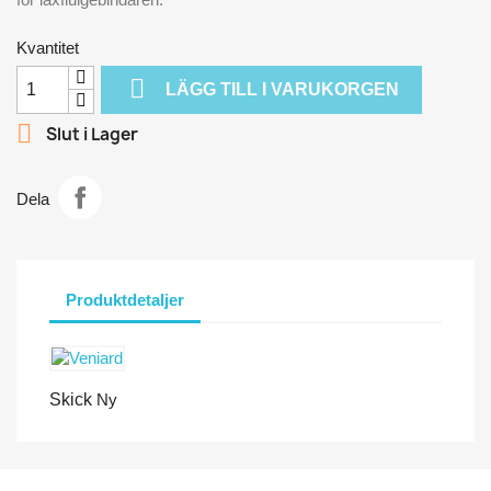
Kvantitet

LÄGG TILL I VARUKORGEN

Slut i Lager
Dela
Produktdetaljer
Skick
Ny