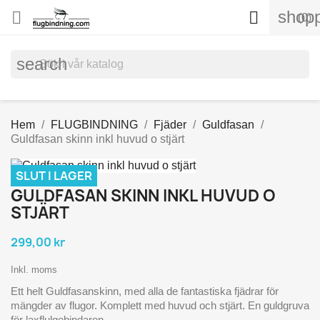
shopp


(0)
search
Hem
FLUGBINDNING
Fjäder
Guldfasan
Guldfasan skinn inkl huvud o stjärt
SLUT I LAGER
GULDFASAN SKINN INKL HUVUD O
STJÄRT
299,00 kr
Inkl. moms
Ett helt Guldfasanskinn, med alla de fantastiska fjädrar för
mängder av flugor. Komplett med huvud och stjärt. En guldgruva
för laxflulgebindaren.