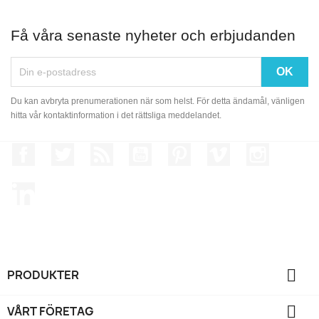
Få våra senaste nyheter och erbjudanden
Du kan avbryta prenumerationen när som helst. För detta ändamål, vänligen
hitta vår kontaktinformation i det rättsliga meddelandet.
Facebook
Twitter
RSS
YouTube
Pinterest
Vimeo
Instagram
LinkedIn

PRODUKTER

VÅRT FÖRETAG