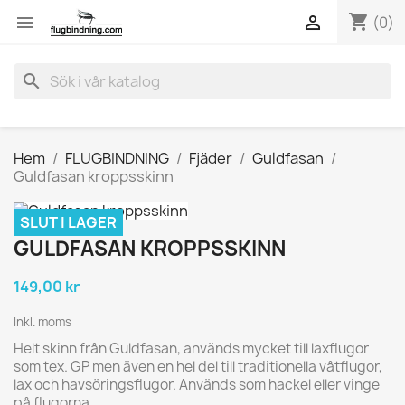
shopping_cart


(0)
search
Hem
FLUGBINDNING
Fjäder
Guldfasan
Guldfasan kroppsskinn
SLUT I LAGER
GULDFASAN KROPPSSKINN
149,00 kr
Inkl. moms
Helt skinn från Guldfasan, används mycket till laxflugor
som tex. GP men även en hel del till traditionella våtflugor,
lax och havsöringsflugor. Används som hackel eller vinge
på flugorna.