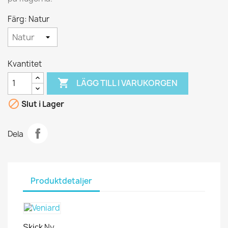
Färg: Natur
Kvantitet

LÄGG TILL I VARUKORGEN

Slut i Lager
Dela
Produktdetaljer
Ny
Skick