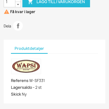

LÄGG TILL I VARUKORGEN

Få kvar i lager
Dela
Produktdetaljer
Referens
W-SF331
Lagersaldo -
2 st
Skick
Ny