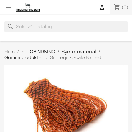
shopping_cart


(0)
search
Hem
FLUGBINDNING
Syntetmaterial
Gummiprodukter
Sili Legs - Scale Barred