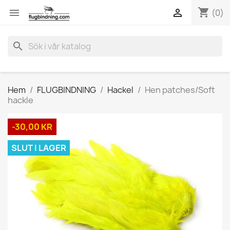
shopping_cart


(0)
search
Hem
FLUGBINDNING
Hackel
Hen patches/Soft
hackle
-30,00 KR
SLUT I LAGER