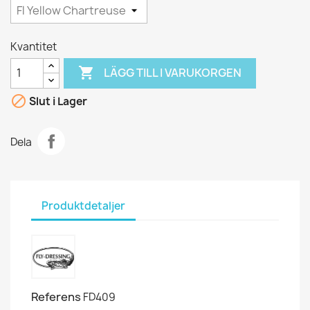
Kvantitet

LÄGG TILL I VARUKORGEN

Slut i Lager
Dela
Produktdetaljer
Referens
FD409