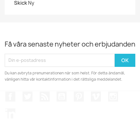
Skick
Ny
Få våra senaste nyheter och erbjudanden
Du kan avbryta prenumerationen när som helst. För detta ändamål,
vänligen hitta vår kontaktinformation i det rättsliga meddelandet.
Facebook
Twitter
RSS
YouTube
Pinterest
Vimeo
Instagr
LinkedIn