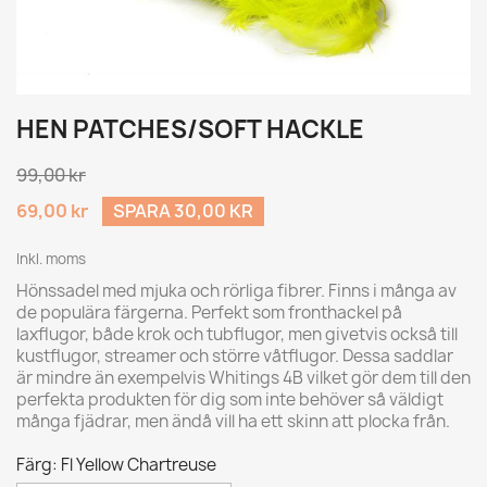
HEN PATCHES/SOFT HACKLE
99,00 kr
69,00 kr
SPARA 30,00 KR
Inkl. moms
Hönssadel med mjuka och rörliga fibrer. Finns i många av
de populära färgerna. Perfekt som fronthackel på
laxflugor, både krok och tubflugor, men givetvis också till
kustflugor, streamer och större våtflugor. Dessa saddlar
är mindre än exempelvis Whitings 4B vilket gör dem till den
perfekta produkten för dig som inte behöver så väldigt
många fjädrar, men ändå vill ha ett skinn att plocka från.
Färg: Fl Yellow Chartreuse