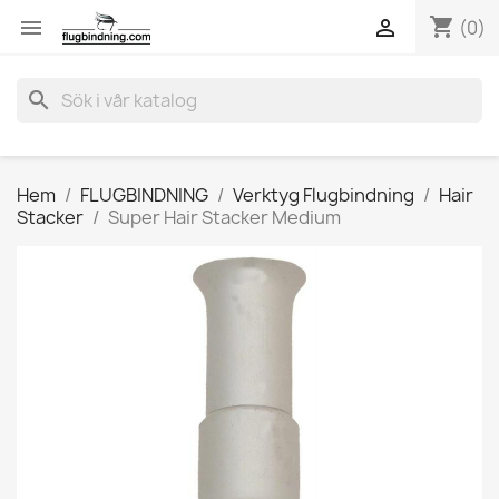
shopping_cart


(0)
search
Hem
FLUGBINDNING
Verktyg Flugbindning
Hair
Stacker
Super Hair Stacker Medium