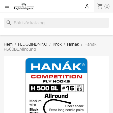
shopping_cart


(0)
search
Hem
FLUGBINDNING
Krok
Hanak
Hanak
H500BL Allround