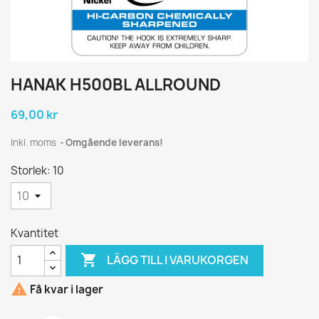
HANAK H500BL ALLROUND
69,00 kr
Inkl. moms
Omgående leverans!
Storlek: 10
Kvantitet

LÄGG TILL I VARUKORGEN

Få kvar i lager