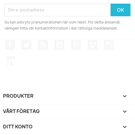
Du kan avbryta prenumerationen när som helst. För detta ändamål,
vänligen hitta vår kontaktinformation i det rättsliga meddelandet.
Facebook
Twitter
RSS
YouTube
Pinterest
Vimeo
Instagr
LinkedIn
PRODUKTER

VÅRT FÖRETAG

DITT KONTO
