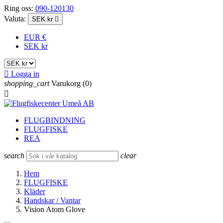
Ring oss:
090-120130
Valuta:
SEK kr

EUR €
SEK kr

Logga in
shopping_cart
Varukorg
(0)

FLUGBINDNING
FLUGFISKE
REA
search
clear
Hem
FLUGFISKE
Kläder
Handskar / Vantar
Vision Atom Glove