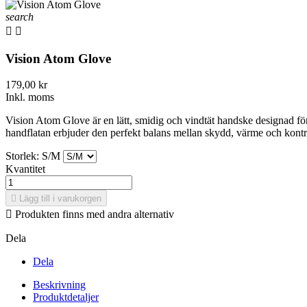
search


Vision Atom Glove
179,00 kr
Inkl. moms
Vision Atom Glove är en lätt, smidig och vindtät handske designad för 
handflatan erbjuder den perfekt balans mellan skydd, värme och kontro
Storlek: S/M
Kvantitet

Lägg till i varukorgen

Produkten finns med andra alternativ
Dela
Dela
Beskrivning
Produktdetaljer