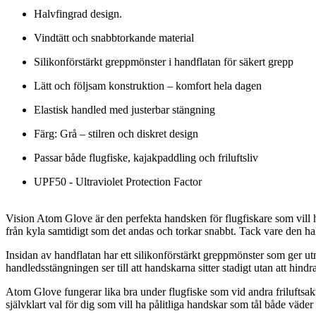
Halvfingrad design.
Vindtätt och snabbtorkande material
Silikonförstärkt greppmönster i handflatan för säkert grepp
Lätt och följsam konstruktion – komfort hela dagen
Elastisk handled med justerbar stängning
Färg: Grå – stilren och diskret design
Passar både flugfiske, kajakpaddling och friluftsliv
UPF50 - Ultraviolet Protection Factor
Vision Atom Glove är den perfekta handsken för flugfiskare som vill ha
från kyla samtidigt som det andas och torkar snabbt. Tack vare den hal
Insidan av handflatan har ett silikonförstärkt greppmönster som ger utm
handledsstängningen ser till att handskarna sitter stadigt utan att hindra
Atom Glove fungerar lika bra under flugfiske som vid andra friluftsakt
självklart val för dig som vill ha pålitliga handskar som tål både väder