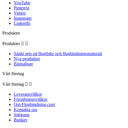
YouTube
Pinterest
Vimeo
Instagram
LinkedIn
Produkter
Produkter


Sänkt pris på flugfiske och flugbindningsmaterial
Nya produkter
Bästsäljare
Vårt företag
Vårt företag


Leveransvillkor
Försäljningsvillkor
Om Flugbindning.com
Kontakta oss
Sitekarta
Butiker