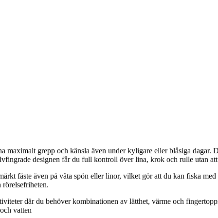
 maximalt grepp och känsla även under kyligare eller blåsiga dagar. Den
vfingrade designen får du full kontroll över lina, krok och rulle utan a
ärkt fäste även på våta spön eller linor, vilket gör att du kan fiska me
 rörelsefriheten.
iviteter där du behöver kombinationen av lätthet, värme och fingertopps
 och vatten