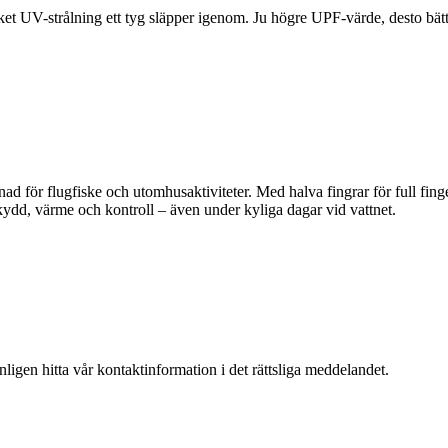
ket UV-strålning ett tyg släpper igenom. Ju högre UPF-värde, desto bät
d för flugfiske och utomhusaktiviteter. Med halva fingrar för full fing
kydd, värme och kontroll – även under kyliga dagar vid vattnet.
igen hitta vår kontaktinformation i det rättsliga meddelandet.