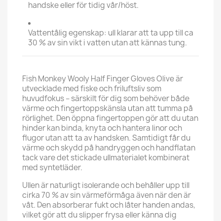
handske eller för tidig vår/höst.
Vattentålig egenskap: ull klarar att ta upp till ca
30 % av sin vikt i vatten utan att kännas tung.
Fish Monkey Wooly Half Finger Gloves Olive är
utvecklade med fiske och friluftsliv som
huvudfokus – särskilt för dig som behöver både
värme och fingertoppskänsla utan att tumma på
rörlighet. Den öppna fingertoppen gör att du utan
hinder kan binda, knyta och hantera linor och
flugor utan att ta av handsken. Samtidigt får du
värme och skydd på handryggen och handflatan
tack vare det stickade ullmaterialet kombinerat
med syntetläder.
Ullen är naturligt isolerande och behåller upp till
cirka 70 % av sin värmeförmåga även när den är
våt. Den absorberar fukt och låter handen andas,
vilket gör att du slipper frysa eller känna dig