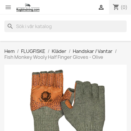
shopping_cart


(0)
search
Hem
FLUGFISKE
Kläder
Handskar / Vantar
Fish Monkey Wooly Half Finger Gloves - Olive