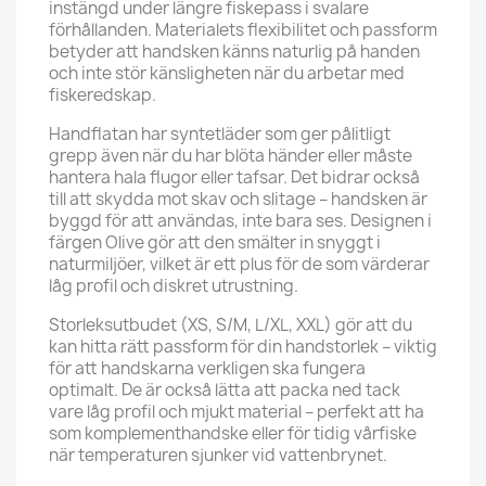
instängd under längre fiskepass i svalare
förhållanden. Materialets flexibilitet och passform
betyder att handsken känns naturlig på handen
och inte stör känsligheten när du arbetar med
fiskeredskap.
Handflatan har syntetläder som ger pålitligt
grepp även när du har blöta händer eller måste
hantera hala flugor eller tafsar. Det bidrar också
till att skydda mot skav och slitage – handsken är
byggd för att användas, inte bara ses. Designen i
färgen Olive gör att den smälter in snyggt i
naturmiljöer, vilket är ett plus för de som värderar
låg profil och diskret utrustning.
Storleksutbudet (XS, S/M, L/XL, XXL) gör att du
kan hitta rätt passform för din handstorlek – viktig
för att handskarna verkligen ska fungera
optimalt. De är också lätta att packa ned tack
vare låg profil och mjukt material – perfekt att ha
som komplementhandske eller för tidig vårfiske
när temperaturen sjunker vid vattenbrynet.