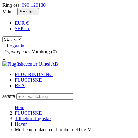
Ring oss:
090-120130
Valuta:
SEK kr

EUR €
SEK kr

Logga in
shopping_cart
Varukorg
(0)

FLUGBINDNING
FLUGFISKE
REA
search
Hem
FLUGFISKE
Tillbehör flugfiske
Håvar
Mc Lean replacement rubber net bag M