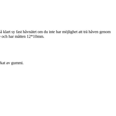
klart sy fast håvnätet om du inte har möjlighet att trä håven genom
ade och har måtten 12*10mm.
erkat av gummi.