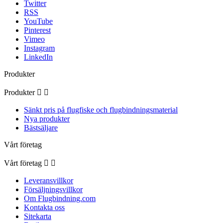
Twitter
RSS
YouTube
Pinterest
Vimeo
Instagram
LinkedIn
Produkter
Produkter


Sänkt pris på flugfiske och flugbindningsmaterial
Nya produkter
Bästsäljare
Vårt företag
Vårt företag


Leveransvillkor
Försäljningsvillkor
Om Flugbindning.com
Kontakta oss
Sitekarta