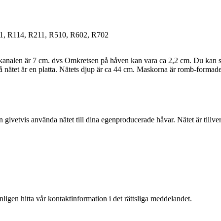
111, R114, R211, R510, R602, R702
analen är 7 cm. dvs Omkretsen på håven kan vara ca 2,2 cm. Du kan så 
å nätet är en platta. Nätets djup är ca 44 cm. Maskorna är romb-form
 givetvis använda nätet till dina egenproducerade håvar. Nätet är tillv
igen hitta vår kontaktinformation i det rättsliga meddelandet.