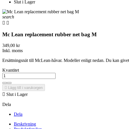
Slut i Lager
search


Mc Lean replacement rubber net bag M
349,00 kr
Inkl. moms
Ersättningsnät till McLean-håvar. Modeller enligt nedan. Du kan givet
Kvantitet

Lägg till i varukorgen

Slut i Lager
Dela
Dela
Beskrivning