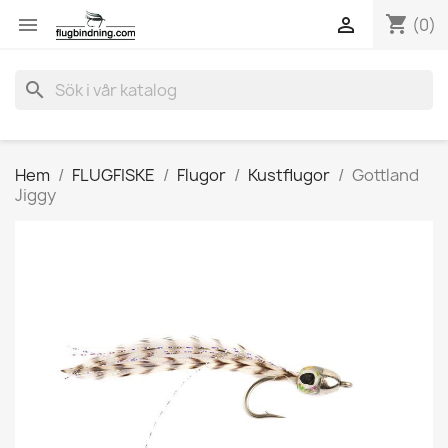
shopping_cart


(0)
search
Hem
FLUGFISKE
Flugor
Kustflugor
Gottland
Jiggy