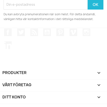
Du kan avbryta prenumerationen när som helst. För detta ändamål,
vänligen hitta vår kontaktinformation i det rättsliga meddelandet.
Facebook
Twitter
RSS
YouTube
Pinterest
Vimeo
Instagr
LinkedIn
PRODUKTER

VÅRT FÖRETAG

DITT KONTO
