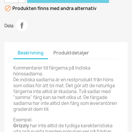

Produkten finns med andra alternativ
Dela
Beskrivning
Produktdetaljer
Kommentarer till färgerna på Indiska
hönssadlarna.
De indiska sadlarna är en restprodukt från höns
som odlas för att bli mat. Det gör att de naturliga
färgerna inte alltid är likadana. Två sadlar med
"samma" färg kan se helt olika ut. De färgade
sadlarna har inte alltid den färg som leverantören
graderat dem till.
Exempel.
Grizzly
har inte alltid de tydliga karekteristiska
vita och svarta banden som man ser på fjädrar