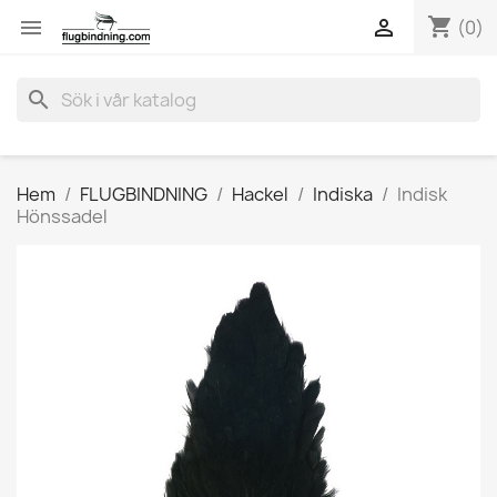
shopping_cart


(0)
search
Hem
FLUGBINDNING
Hackel
Indiska
Indisk
Hönssadel