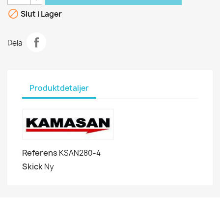

Slut i Lager
Dela
Produktdetaljer
Referens
KSAN280-4
Skick
Ny