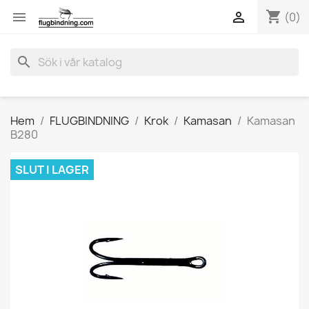
shopping_cart


(0)
search
Hem
FLUGBINDNING
Krok
Kamasan
Kamasan
B280
SLUT I LAGER