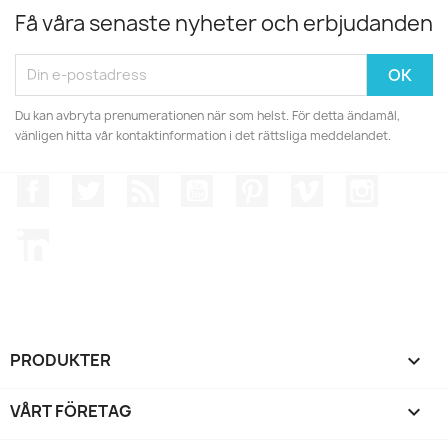
Få våra senaste nyheter och erbjudanden
Du kan avbryta prenumerationen när som helst. För detta ändamål,
vänligen hitta vår kontaktinformation i det rättsliga meddelandet.
Facebook
Twitter
RSS
YouTube
Pinterest
Vimeo
Instagr
LinkedIn
PRODUKTER

VÅRT FÖRETAG
