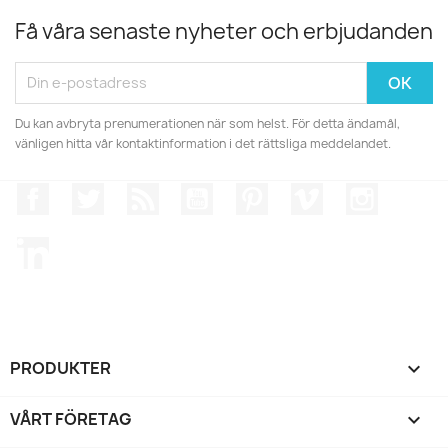
Få våra senaste nyheter och erbjudanden
Du kan avbryta prenumerationen när som helst. För detta ändamål,
vänligen hitta vår kontaktinformation i det rättsliga meddelandet.
Facebook
Twitter
RSS
YouTube
Pinterest
Vimeo
Instagr
LinkedIn
PRODUKTER

VÅRT FÖRETAG
