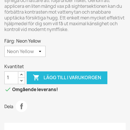
synliga och lättare att följa under fisket. Genom att
applicera en liten mängd vax på sightersektionen kan du
förbättra kontrasten mot vattenytan och snabbare
upptäcka försiktiga hugg. Ett enkelt men mycket effektivt
hjälpmedel för dig som vill få ut maximal känslighet och
kontroll vid modernt nymffiske.
Färg: Neon Yellow
Kvantitet

LÄGG TILL I VARUKORGEN

Omgående leverans!
Dela