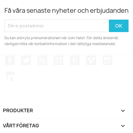
Få våra senaste nyheter och erbjudanden
Du kan avbryta prenumerationen när som helst. För detta ändamål,
vänligen hitta vår kontaktinformation i det rättsliga meddelandet.
Facebook
Twitter
RSS
YouTube
Pinterest
Vimeo
Instagr
LinkedIn
PRODUKTER

VÅRT FÖRETAG
