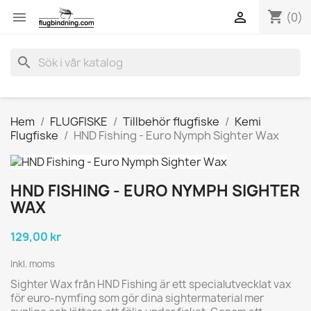
shopping_cart


(0)
search
Hem
FLUGFISKE
Tillbehör flugfiske
Kemi
Flugfiske
HND Fishing - Euro Nymph Sighter Wax
HND FISHING - EURO NYMPH SIGHTER
WAX
129,00 kr
Inkl. moms
Sighter Wax från HND Fishing är ett specialutvecklat vax
för euro-nymfing som gör dina sightermaterial mer