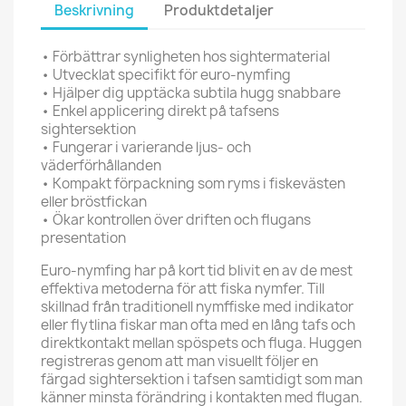
Beskrivning
Produktdetaljer
• Förbättrar synligheten hos sightermaterial
• Utvecklat specifikt för euro-nymfing
• Hjälper dig upptäcka subtila hugg snabbare
• Enkel applicering direkt på tafsens
sightersektion
• Fungerar i varierande ljus- och
väderförhållanden
• Kompakt förpackning som ryms i fiskevästen
eller bröstfickan
• Ökar kontrollen över driften och flugans
presentation
Euro-nymfing har på kort tid blivit en av de mest
effektiva metoderna för att fiska nymfer. Till
skillnad från traditionell nymffiske med indikator
eller flytlina fiskar man ofta med en lång tafs och
direktkontakt mellan spöspets och fluga. Huggen
registreras genom att man visuellt följer en
färgad sightersektion i tafsen samtidigt som man
känner minsta förändring i kontakten med flugan.