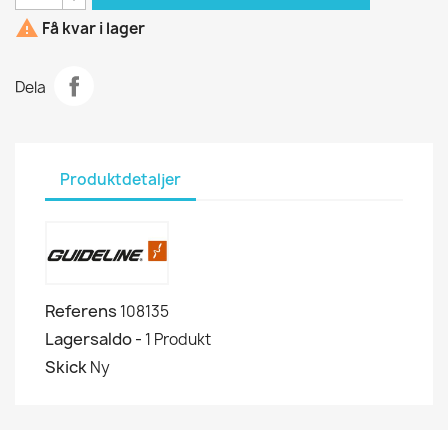

Få kvar i lager
Dela
Produktdetaljer
Referens
108135
Lagersaldo -
1 Produkt
Skick
Ny