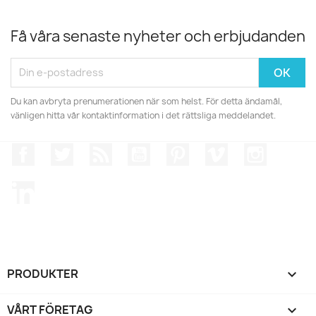
Få våra senaste nyheter och erbjudanden
Du kan avbryta prenumerationen när som helst. För detta ändamål,
vänligen hitta vår kontaktinformation i det rättsliga meddelandet.
Facebook
Twitter
RSS
YouTube
Pinterest
Vimeo
Instagr
LinkedIn
PRODUKTER

VÅRT FÖRETAG
