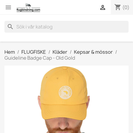
shopping_cart


(0)
search
Hem
FLUGFISKE
Kläder
Kepsar & mössor
Guideline Badge Cap - Old Gold