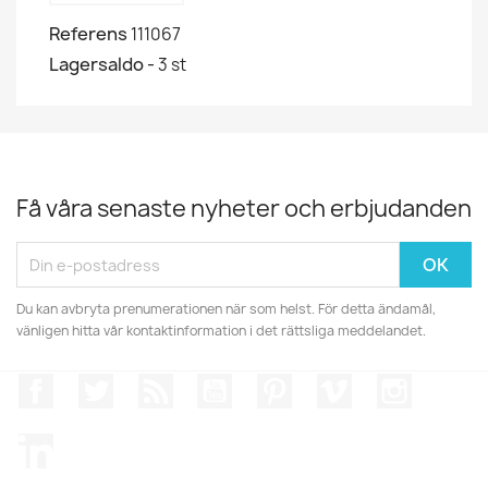
Referens
111067
Lagersaldo -
3 st
Få våra senaste nyheter och erbjudanden
Du kan avbryta prenumerationen när som helst. För detta ändamål,
vänligen hitta vår kontaktinformation i det rättsliga meddelandet.
Facebook
Twitter
RSS
YouTube
Pinterest
Vimeo
Instagr
LinkedIn