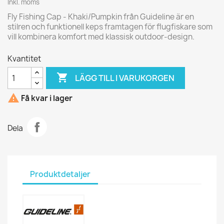
Inkl. moms
Fly Fishing Cap - Khaki/Pumpkin från
Guideline
är en
stilren och funktionell keps framtagen för flugfiskare som
vill kombinera komfort med klassisk outdoor-design.
Kvantitet

LÄGG TILL I VARUKORGEN

Få kvar i lager
Dela
Produktdetaljer