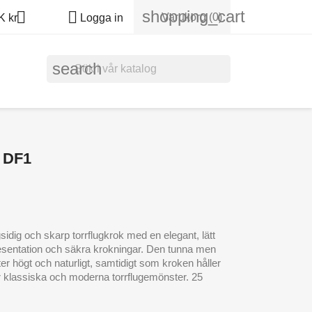
shopping_cart


Varukorg
(0)
 kr
Logga in
search
 DF1
idig och skarp torrflugkrok med en elegant, lätt
esentation och säkra krokningar. Den tunna men
yter högt och naturligt, samtidigt som kroken håller
al för klassiska och moderna torrflugemönster. 25