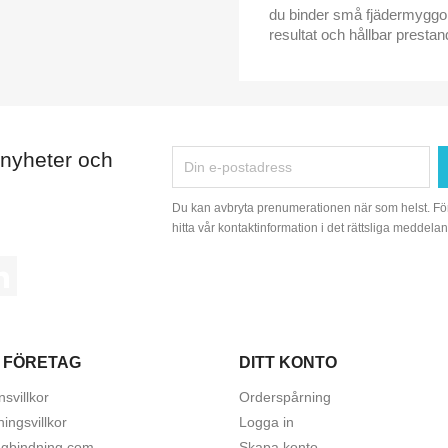
du binder små fjädermyggor 
resultat och hållbar prestan
 nyheter och
Du kan avbryta prenumerationen när som helst. Fö
hitta vår kontaktinformation i det rättsliga meddelan
tagram
LinkedIn
 FÖRETAG
DITT KONTO
svillkor
Orderspårning
ningsvillkor
Logga in
gbindning.com
Skapa konto