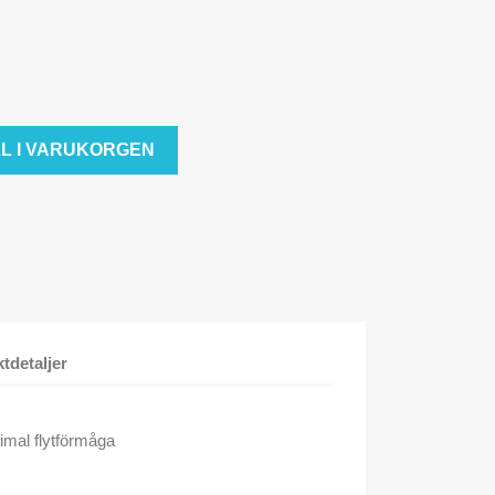
LL I VARUKORGEN
tdetaljer
timal flytförmåga