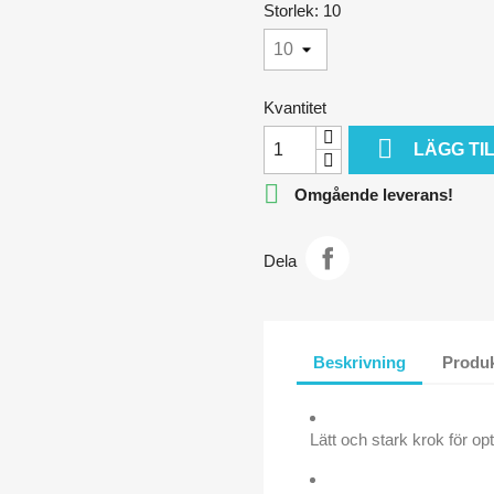
Storlek: 10
Kvantitet

LÄGG TI

Omgående leverans!
Dela
Beskrivning
Produk
Lätt och stark krok för op