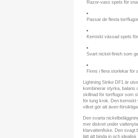
Razor-vass spets för sna
Passar de flesta torrflug
Kemiskt vässad spets för
Svart nickel-finish som ge
Finns i flera storlekar för 
Lightning Strike DF1 är utv
kombinerar styrka, balans o
skillnad för torrflugor som s
för tung krok. Den kemiskt
vilket gör att även försiktiga
Den svarta nickelbeläggnin
mer diskret under vattenyt
klarvattenfiske. Den svagt
lätt att binda in och idealis