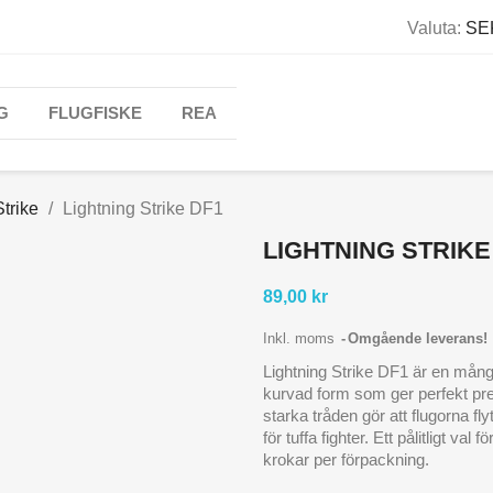
Valuta:
SEK
G
FLUGFISKE
REA
Strike
Lightning Strike DF1
LIGHTNING STRIKE
89,00 kr
Inkl. moms
Omgående leverans!
Lightning Strike DF1 är en mångs
kurvad form som ger perfekt pr
starka tråden gör att flugorna fl
för tuffa fighter. Ett pålitligt v
krokar per förpackning.