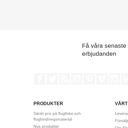
Få våra senaste
erbjudanden
Facebook
Twitter
RSS
YouTube
Pinterest
Vimeo
Ins
PRODUKTER
VÅRT
Sänkt pris på flugfiske och
Leveran
flugbindningsmaterial
Försälj
Nya produkter
Om Flu