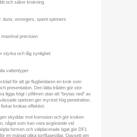
bb och säker krokning
or: duns, emergers, spent spinners
 maximal precision
r styrka och låg synlighet
alla vattentyper
ecklad för att ge flugbindaren en krok som
ch presentation. Den lätta tråden gör stor
ka ligga högt i ytfilmen utan att “brytas ned” av
 vässade spetsen ger mycket hög penetration,
 fiskar krokas effektivt.
gen skyddar mot korrosion och gör kroken
an, något som kan vara avgörande vid
 böjda formen och välplacerade ögat gör DF1
k för en mängd olika torrflugestilar. Oavsett om