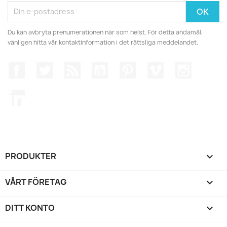
Du kan avbryta prenumerationen när som helst. För detta ändamål,
vänligen hitta vår kontaktinformation i det rättsliga meddelandet.
Facebook
Twitter
RSS
YouTube
Pinterest
Vimeo
Instagr
LinkedIn
PRODUKTER

VÅRT FÖRETAG

DITT KONTO
