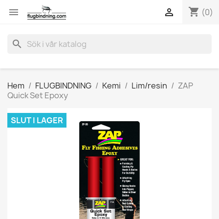
shopping_cart


(0)
search
Hem
FLUGBINDNING
Kemi
Lim/resin
ZAP
Quick Set Epoxy
SLUT I LAGER