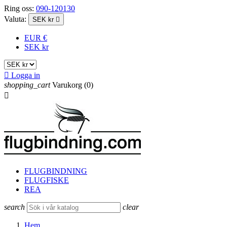
Ring oss:
090-120130
Valuta:
SEK kr

EUR €
SEK kr

Logga in
shopping_cart
Varukorg
(0)

FLUGBINDNING
FLUGFISKE
REA
search
clear
Hem