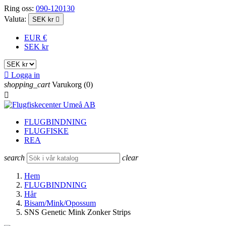
Ring oss:
090-120130
Valuta:
SEK kr

EUR €
SEK kr

Logga in
shopping_cart
Varukorg
(0)

FLUGBINDNING
FLUGFISKE
REA
search
clear
Hem
FLUGBINDNING
Hår
Bisam/Mink/Opossum
SNS Genetic Mink Zonker Strips