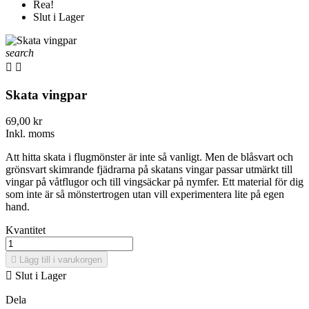
Rea!
Slut i Lager
search


Skata vingpar
69,00 kr
Inkl. moms
Att hitta skata i flugmönster är inte så vanligt. Men de blåsvart och
grönsvart skimrande fjädrarna på skatans vingar passar utmärkt till
vingar på våtflugor och till vingsäckar på nymfer. Ett material för dig
som inte är så mönstertrogen utan vill experimentera lite på egen
hand.
Kvantitet

Lägg till i varukorgen

Slut i Lager
Dela