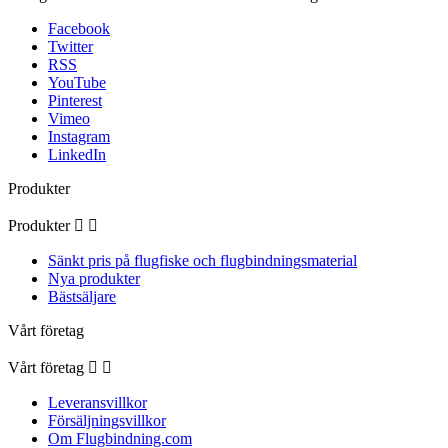
Facebook
Twitter
RSS
YouTube
Pinterest
Vimeo
Instagram
LinkedIn
Produkter
Produkter


Sänkt pris på flugfiske och flugbindningsmaterial
Nya produkter
Bästsäljare
Vårt företag
Vårt företag


Leveransvillkor
Försäljningsvillkor
Om Flugbindning.com