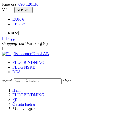
Ring oss:
090-120130
Valuta:
SEK kr

EUR €
SEK kr

Logga in
shopping_cart
Varukorg
(0)

FLUGBINDNING
FLUGFISKE
REA
search
clear
Hem
FLUGBINDNING
Fjäder
Övriga fjädrar
Skata vingpar