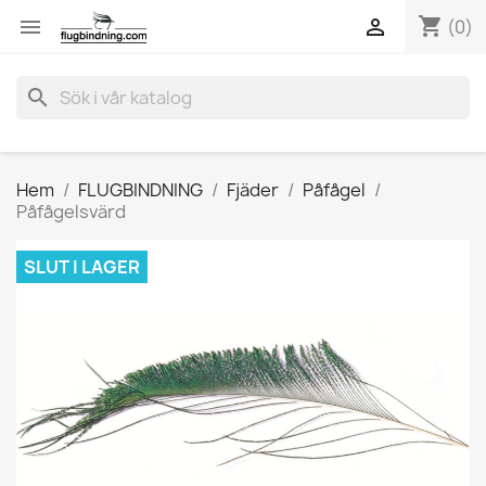
shopping_cart


(0)
search
Hem
FLUGBINDNING
Fjäder
Påfågel
Påfågelsvärd
SLUT I LAGER