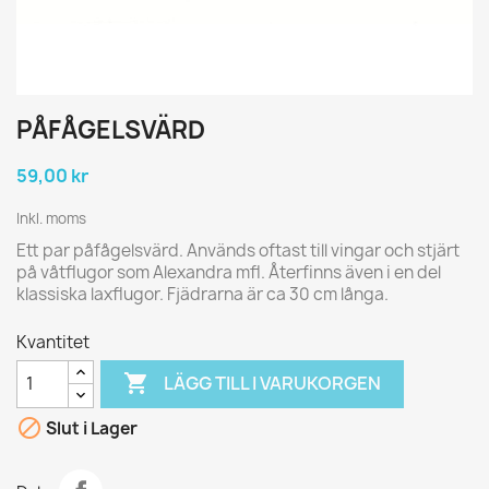
PÅFÅGELSVÄRD
59,00 kr
Inkl. moms
Ett par påfågelsvärd. Används oftast till vingar och stjärt
på våtflugor som Alexandra mfl. Återfinns även i en del
klassiska laxflugor. Fjädrarna är ca 30 cm långa.
Kvantitet

LÄGG TILL I VARUKORGEN

Slut i Lager