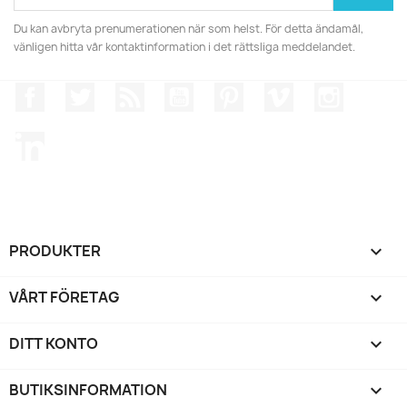
Du kan avbryta prenumerationen när som helst. För detta ändamål,
vänligen hitta vår kontaktinformation i det rättsliga meddelandet.
Facebook
Twitter
RSS
YouTube
Pinterest
Vimeo
Instagr
LinkedIn
PRODUKTER

VÅRT FÖRETAG

DITT KONTO

BUTIKSINFORMATION
keyboard_arrow_down