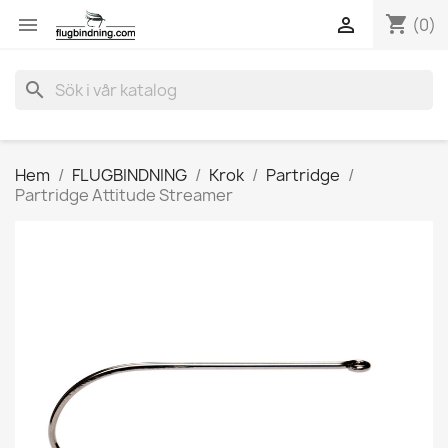
shopping_cart


(0)
search
Hem
FLUGBINDNING
Krok
Partridge
Partridge Attitude Streamer