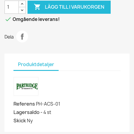

LÄGG TILL I VARUKORGEN

Omgående leverans!
Dela
Produktdetaljer
Referens
PH-ACS-01
Lagersaldo -
4 st
Skick
Ny