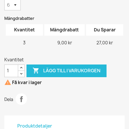
Mängdrabatter
Kvantitet
Mängdrabatt
Du Sparar
3
9,00 kr
27,00 kr
Kvantitet

LÄGG TILL I VARUKORGEN

Få kvar i lager
Dela
Produktdetaljer