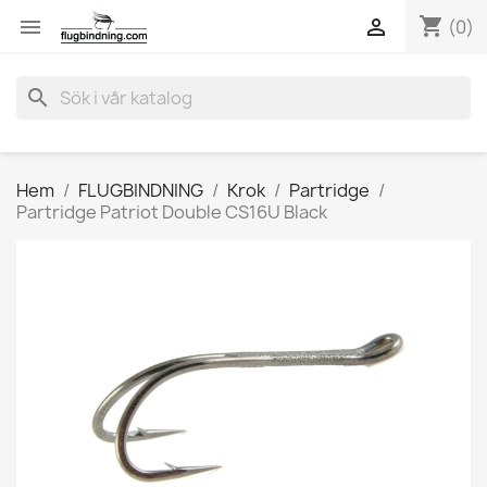
shopping_cart


(0)
search
Hem
FLUGBINDNING
Krok
Partridge
Partridge Patriot Double CS16U Black