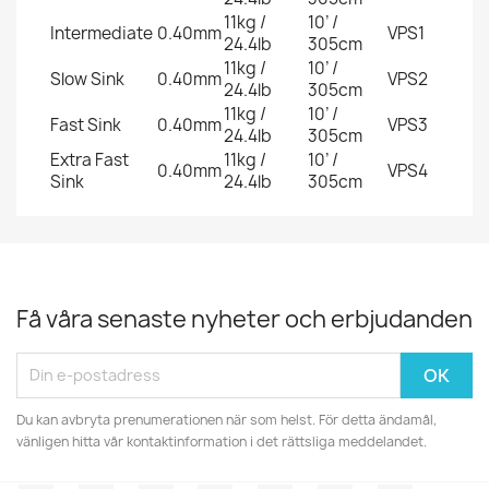
11kg /
10’ /
Intermediate
0.40mm
VPS1
24.4lb
305cm
11kg /
10’ /
Slow Sink
0.40mm
VPS2
24.4lb
305cm
11kg /
10’ /
Fast Sink
0.40mm
VPS3
24.4lb
305cm
Extra Fast
11kg /
10’ /
0.40mm
VPS4
Sink
24.4lb
305cm
Få våra senaste nyheter och erbjudanden
Du kan avbryta prenumerationen när som helst. För detta ändamål,
vänligen hitta vår kontaktinformation i det rättsliga meddelandet.