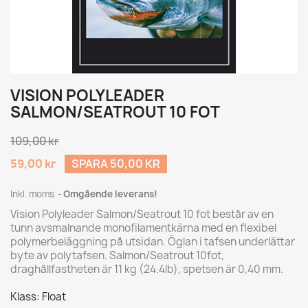
VISION POLYLEADER
SALMON/SEATROUT 10 FOT
109,00 kr
59,00 kr
SPARA 50,00 KR
Inkl. moms
Omgående leverans!
Vision Polyleader Salmon/Seatrout 10 fot består av en
tunn avsmalnande monofilamentkärna med en flexibel
polymerbeläggning på utsidan. Öglan i tafsen underlättar
byte av polytafsen. Salmon/Seatrout 10fot,
draghållfastheten är 11 kg (24.4lb), spetsen är 0,40 mm.
Klass: Float