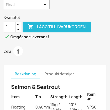
Kvantitet

LÄGG TILL I VARUKORGEN

Omgående leverans!
Dela
Beskrivning
Produktdetaljer
Salmon & Seatrout
Item
Item
Tip
Strength
Length
#
11kg /
10’ /
Floating
0.40mm
VPS0
24.4lb
305cm