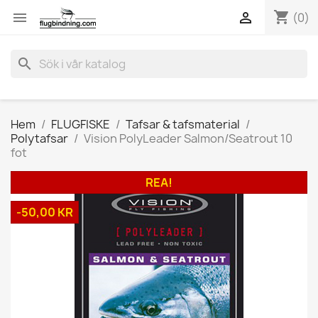
shopping_cart


(0)
search
Hem
FLUGFISKE
Tafsar & tafsmaterial
Polytafsar
Vision PolyLeader Salmon/Seatrout 10
fot
REA!
-50,00 KR