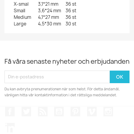
X-smal
3,1*21 mm
36 st
Small
3,6*24 mm
36 st
Medium
4,1*27 mm
36 st
Large
4,5*30 mm
30 st
Få våra senaste nyheter och erbjudanden
Du kan avbryta prenumerationen när som helst. För detta ändamål,
vänligen hitta vår kontaktinformation i det rättsliga meddelandet.
Facebook
Twitter
RSS
YouTube
Pinterest
Vimeo
Instagr
LinkedIn