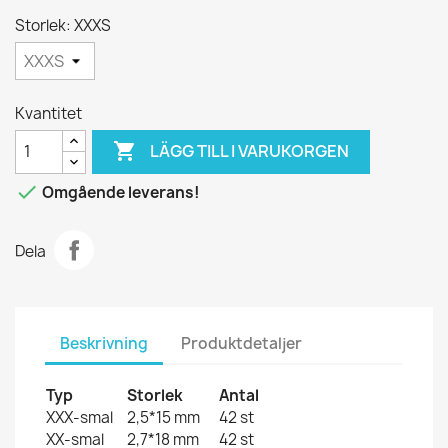
Storlek: XXXS
Kvantitet

LÄGG TILL I VARUKORGEN

Omgående leverans!
Dela
Beskrivning
Produktdetaljer
Typ
Storlek
Antal
XXX-smal
2,5*15 mm
42 st
XX-smal
2,7*18 mm
42 st