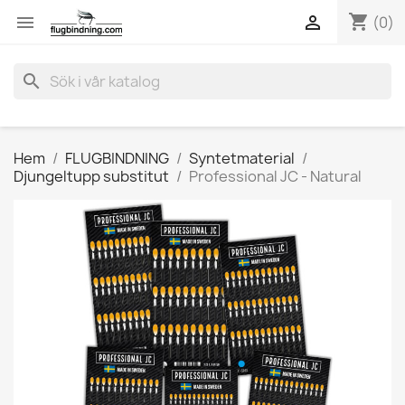
shopping_cart


(0)
search
Hem
FLUGBINDNING
Syntetmaterial
Djungeltupp substitut
Professional JC - Natural