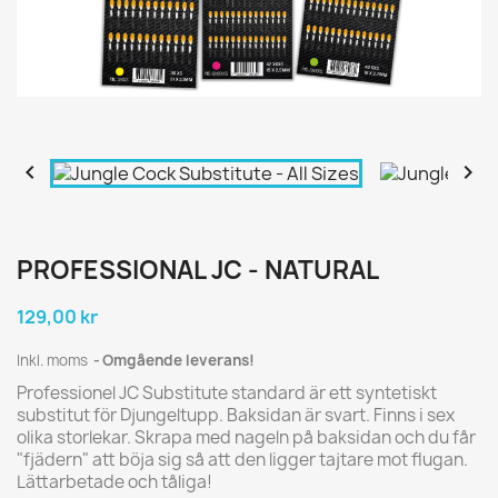


PROFESSIONAL JC - NATURAL
129,00 kr
Inkl. moms
Omgående leverans!
Professionel JC Substitute standard är ett syntetiskt
substitut för Djungeltupp. Baksidan är svart. Finns i sex
olika storlekar. Skrapa med nageln på baksidan och du får
"fjädern" att böja sig så att den ligger tajtare mot flugan.
Lättarbetade och tåliga!